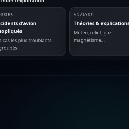
inuer l’exploration
SSIER
ANALYSE
cidents d’avion
Théories & explication
expliqués
Météo, relief, gaz,
magnétisme…
s cas les plus troublants,
groupés.